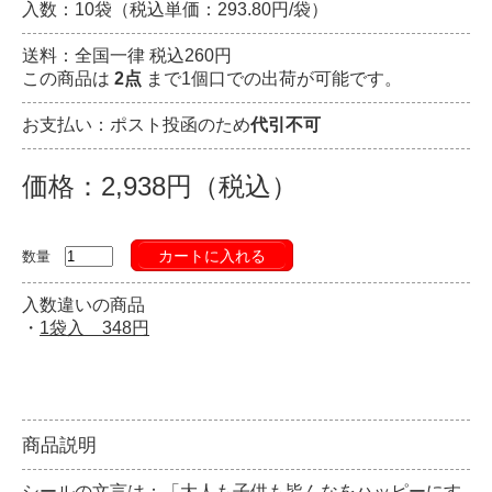
入数：10袋（税込単価：293.80円/袋）
送料：全国一律 税込260円
この商品は
2点
まで1個口での出荷が可能です。
お支払い：ポスト投函のため
代引不可
価格：2,938円（税込）
カートに入れる
数量
入数違いの商品
・
1袋入 348円
商品説明
シールの文言は：「大人も子供も皆んなをハッピーにす