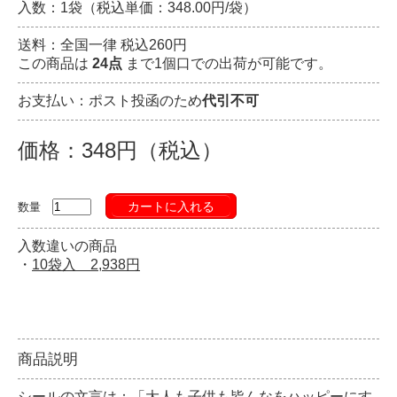
入数：1袋（税込単価：348.00円/袋）
送料：全国一律 税込260円
この商品は
24点
まで1個口での出荷が可能です。
お支払い：ポスト投函のため
代引不可
価格：348円（税込）
カートに入れる
数量
入数違いの商品
・
10袋入 2,938円
商品説明
シールの文言は：「大人も子供も皆んなをハッピーにす