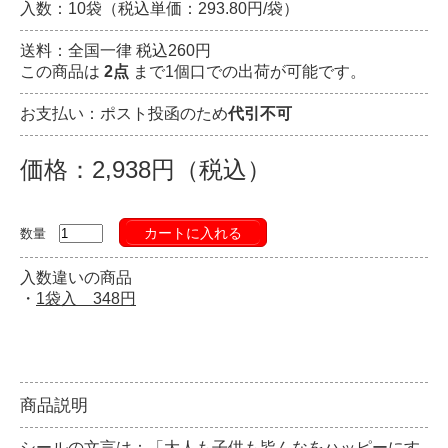
入数：10袋（税込単価：293.80円/袋）
送料：全国一律 税込260円
この商品は
2点
まで1個口での出荷が可能です。
お支払い：ポスト投函のため
代引不可
価格：2,938円（税込）
カートに入れる
数量
入数違いの商品
・
1袋入 348円
商品説明
シールの文言は：「大人も子供も皆んなをハッピーにす