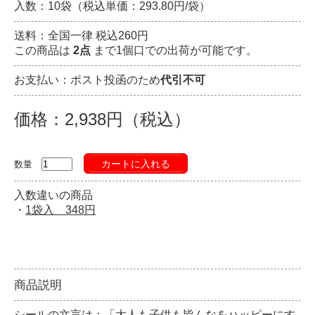
入数：10袋（税込単価：293.80円/袋）
送料：全国一律 税込260円
この商品は
2点
まで1個口での出荷が可能です。
お支払い：ポスト投函のため
代引不可
価格：2,938円（税込）
カートに入れる
数量
入数違いの商品
・
1袋入 348円
商品説明
シールの文言は：「大人も子供も皆んなをハッピーにす