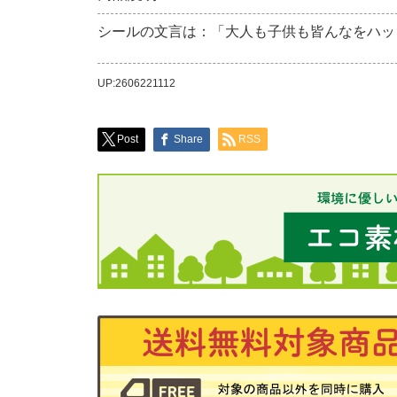
シールの文言は：「大人も子供も皆んなをハッ
UP:2606221112
Post
Share
RSS