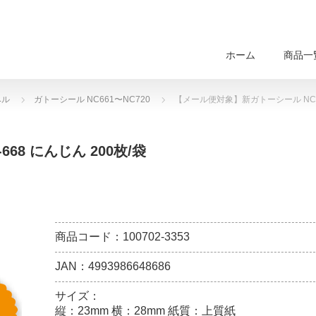
ホーム
商品一
ベル
ガトーシール NC661〜NC720
【メール便対象】新ガトーシール NC-6
8 にんじん 200枚/袋
商品コード：100702-3353
JAN：4993986648686
サイズ：
縦：23mm 横：28mm 紙質：上質紙