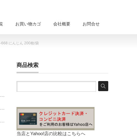
覧
お買い物カゴ
会社概要
お問合せ
68 にんじん 200枚/袋
商品検索
当店とYahoo!店の比較は
こちらへ