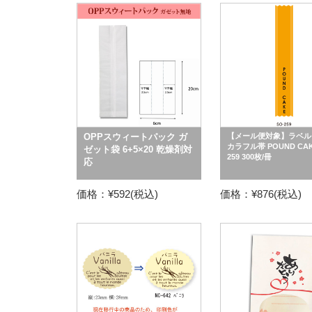
OPPスウィートパック ガ
【メール便対象】ラベル
カラフル帯 POUND CAK
ゼット袋 6+5×20 乾燥剤対
259 300枚/冊
応
価格：¥592(税込)
価格：¥876(税込)