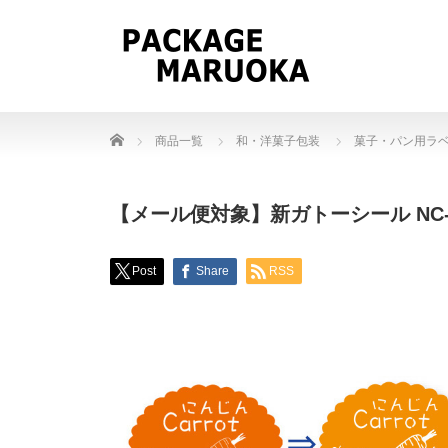
Home
商品一覧
和・洋菓子包装
菓子・パン用ラ
【メール便対象】新ガトーシール NC-66
Post
Share
RSS