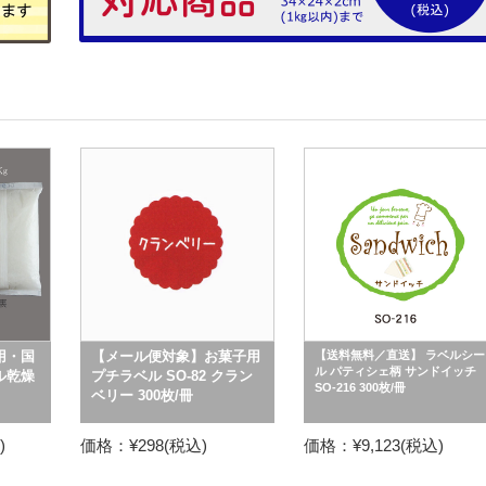
用・国
【メール便対象】お菓子用
【送料無料／直送】 ラベルシー
ル パティシェ柄 サンドイッチ
ル乾燥
プチラベル SO-82 クラン
SO-216 300枚/冊
ベリー 300枚/冊
)
価格：¥298(税込)
価格：¥9,123(税込)