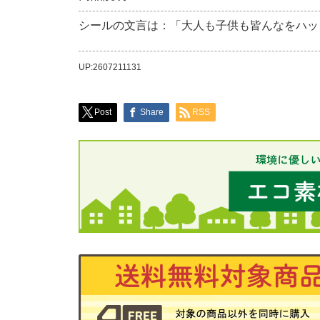
シールの文言は：「大人も子供も皆んなをハッ
UP:2607211131
Post
Share
RSS