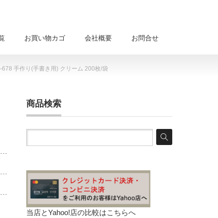
覧
お買い物カゴ
会社概要
お問合せ
78 手作り(手書き用) クリーム 200枚/袋
商品検索
当店とYahoo!店の比較は
こちらへ