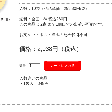
入数：10袋（税込単価：293.80円/袋）
送料：全国一律 税込260円
この商品は
2点
まで1個口での出荷が可能です。
お支払い：ポスト投函のため
代引不可
価格：2,938円（税込）
カートに入れる
数量
入数違いの商品
・
1袋入 348円