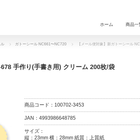
ホーム
商品一
ベル
ガトーシール NC661〜NC720
【メール便対象】新ガトーシール NC-6
8 手作り(手書き用) クリーム 200枚/袋
商品コード：100702-3453
JAN：4993986648785
サイズ：
縦：23mm 横：28mm 紙質：上質紙