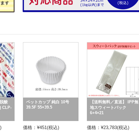
脱酸
ペットカップ 純白 10号
【送料無料／直送】 IPP無
39.5F 55×39.5
CLP-
地スウィートパック
6+4×21
)
価格：¥451(税込)
価格：¥23,783(税込)