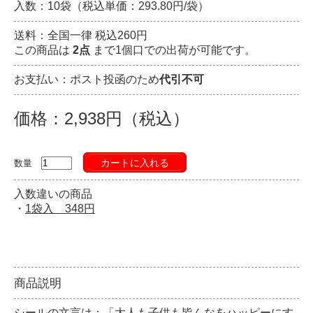
入数：10袋（税込単価：293.80円/袋）
送料：全国一律 税込260円
この商品は
2点
まで1個口での出荷が可能です。
お支払い：ポスト投函のため
代引不可
価格：2,938円（税込）
カートに入れる
数量
入数違いの商品
・
1袋入 348円
商品説明
シールの文言は：「大人も子供も皆んなをハッピーにす