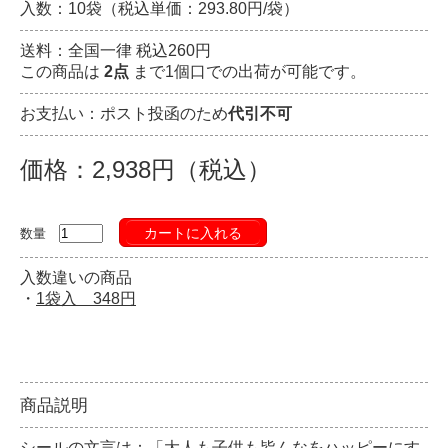
入数：10袋（税込単価：293.80円/袋）
送料：全国一律 税込260円
この商品は
2点
まで1個口での出荷が可能です。
お支払い：ポスト投函のため
代引不可
価格：2,938円（税込）
カートに入れる
数量
入数違いの商品
・
1袋入 348円
商品説明
シールの文言は：「大人も子供も皆んなをハッピーにす