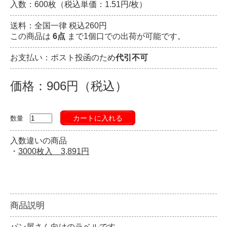
入数：600枚（税込単価：1.51円/枚）
送料：全国一律 税込260円
この商品は
6点
まで1個口での出荷が可能です。
お支払い：ポスト投函のため
代引不可
価格：906円（税込）
カートに入れる
数量
入数違いの商品
・
3000枚入 3,891円
商品説明
パン屋さん向けのラベルです。