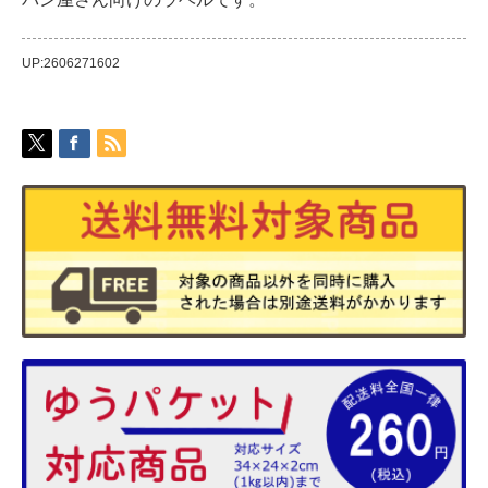
UP:2606271602