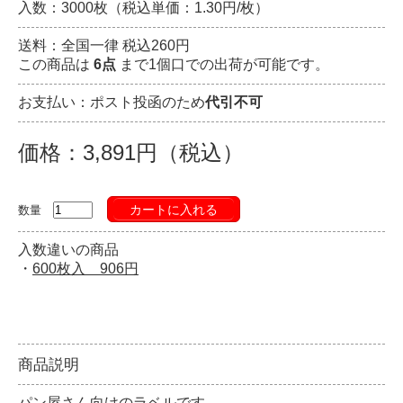
入数：3000枚（税込単価：1.30円/枚）
送料：全国一律 税込260円
この商品は
6点
まで1個口での出荷が可能です。
お支払い：ポスト投函のため
代引不可
価格：3,891円（税込）
カートに入れる
数量
入数違いの商品
・
600枚入 906円
商品説明
パン屋さん向けのラベルです。