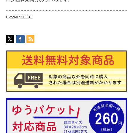
UP:2607211131