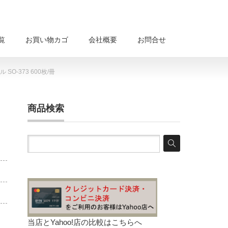
覧
お買い物カゴ
会社概要
お問合せ
O-373 600枚/冊
商品検索
当店とYahoo!店の比較は
こちらへ