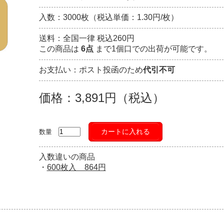
入数：3000枚（税込単価：1.30円/枚）
送料：全国一律 税込260円
この商品は
6点
まで1個口での出荷が可能です。
お支払い：ポスト投函のため
代引不可
価格：3,891円（税込）
カートに入れる
数量
入数違いの商品
・
600枚入 864円