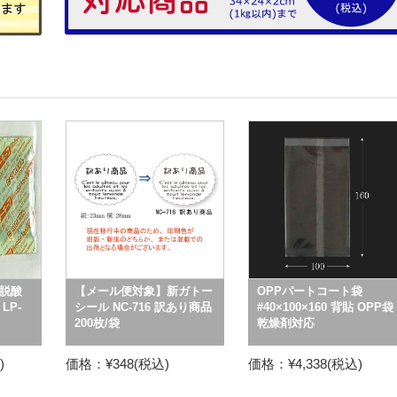
脱酸
【メール便対象】新ガトー
OPPパートコート袋
LP-
シール NC-716 訳あり商品
#40×100×160 背貼 OPP袋
200枚/袋
乾燥剤対応
)
価格：¥348(税込)
価格：¥4,338(税込)