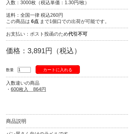
入数：3000枚（税込単価：1.30円/枚）
送料：全国一律 税込260円
この商品は
6点
まで1個口での出荷が可能です。
お支払い：ポスト投函のため
代引不可
価格：3,891円（税込）
カートに入れる
数量
入数違いの商品
・
600枚入 864円
商品説明
パン屋さん向けのラベルです。