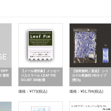
寸OPP
【メール便対象】メッセー
【送料無料／直送】 シリ
60 透明
ジ入りラベル LEAF PIE
カゲル乾燥剤 HDタイプ
SO-287 300枚/冊
(青)3g
価格：¥773(税込)
価格：¥51,784(税込)