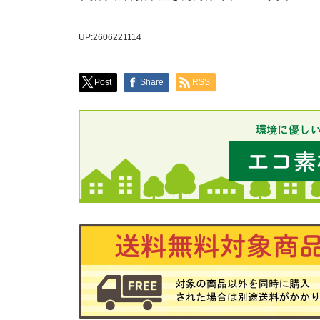
UP:2606221114
Post
Share
RSS