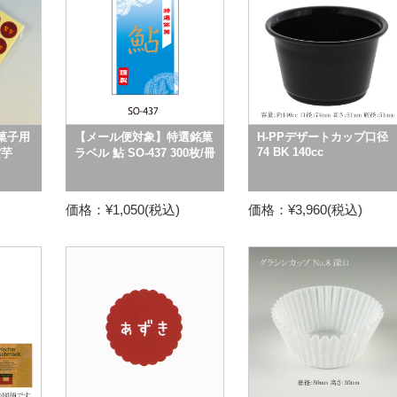
菓子用
【メール便対象】特選銘菓
H-PPデザートカップ口径
74 BK 140cc
紫芋
ラベル 鮎 SO-437 300枚/冊
価格：¥1,050(税込)
価格：¥3,960(税込)