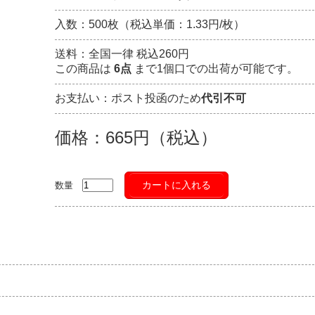
入数：500枚（税込単価：1.33円/枚）
送料：全国一律 税込260円
この商品は
6点
まで1個口での出荷が可能です。
お支払い：ポスト投函のため
代引不可
価格：665円（税込）
カートに入れる
数量