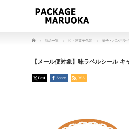
Home
商品一覧
和・洋菓子包装
菓子・パン用ラ
【メール便対象】味ラベルシール キャラメ
Post
Share
RSS