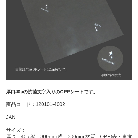
厚口40μの抗菌文字入りのOPPシートです。
商品コード：120101-4002
JAN：
サイズ：
厚さ：40μ 縦：300mm 横：300mm 材質：OPP(表・裏抗