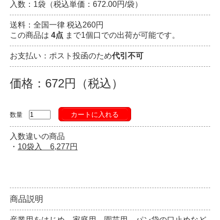
入数：1袋（税込単価：672.00円/袋）
送料：全国一律 税込260円
この商品は
4点
まで1個口での出荷が可能です。
お支払い：ポスト投函のため
代引不可
価格：672円（税込）
カートに入れる
数量
入数違いの商品
・
10袋入 6,277円
商品説明
産業用をはじめ、家庭用、園芸用、パン袋の口止めなど