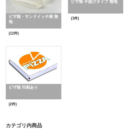
ピザ箱 手提げタイプ 無地
ピザ箱・サンドイッチ箱 無
(3件)
地
(12件)
ピザ箱 印刷あり
(2件)
カテゴリ内商品