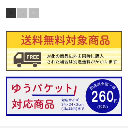
1
2
»