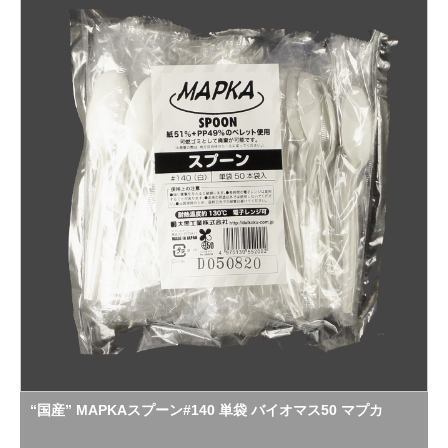
“国産” MAPKAスプーン#140 単袋 バイオマス50 マプカ