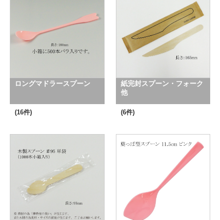
ロングマドラースプーン
紙完封スプーン・フォーク
他
(16件)
(6件)