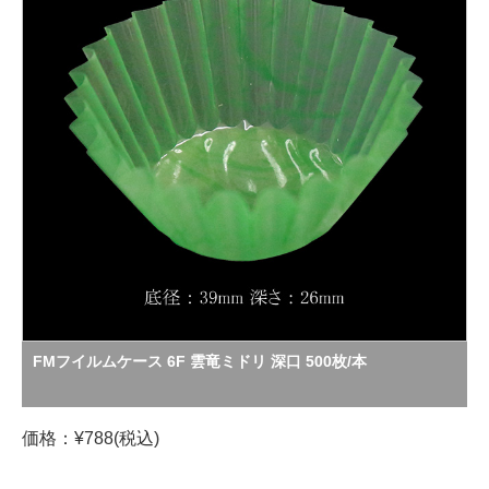
FMフイルムケース 6F 雲竜ミドリ 深口 500枚/本
価格：¥788(税込)