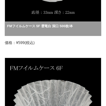
FMフイルムケース 5F 雲竜白 深口 500枚/本
価格：¥599(税込)