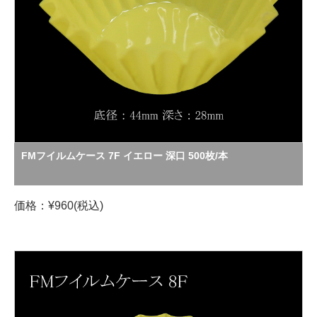
FMフイルムケース 7F イエロー 深口 500枚/本
価格：¥960(税込)