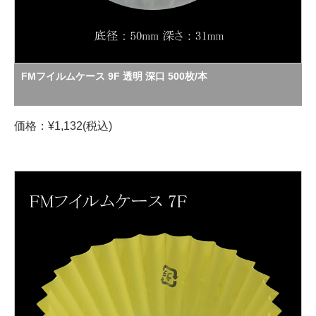
FMフイルムケース 9F 透明 深口 500枚/本
価格：¥1,132(税込)