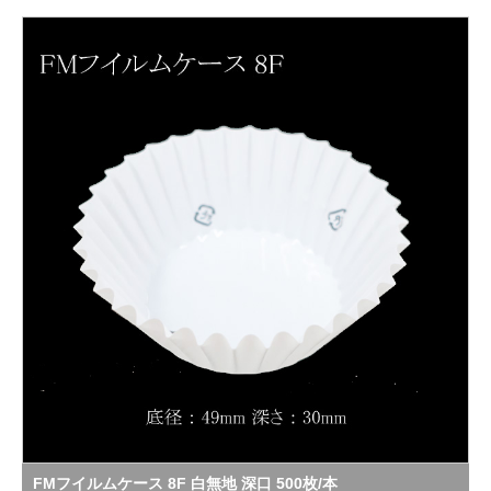
FMフイルムケース 8F 白無地 深口 500枚/本