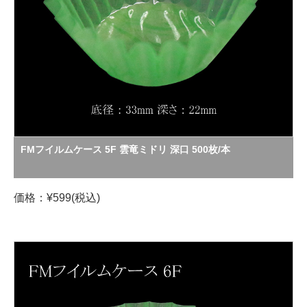
FMフイルムケース 5F 雲竜ミドリ 深口 500枚/本
価格：¥599(税込)