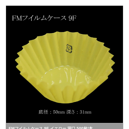
FMフイルムケース 9F イエロー 深口 500枚/本