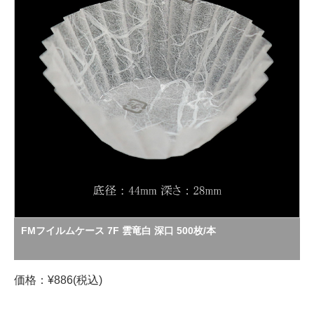
FMフイルムケース 7F 雲竜白 深口 500枚/本
価格：¥886(税込)