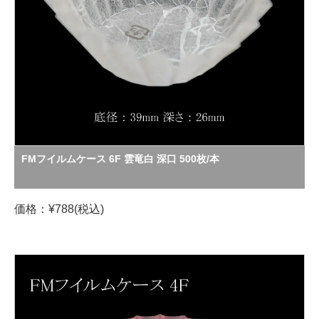
FMフイルムケース 6F 雲竜白 深口 500枚/本
価格：¥788(税込)