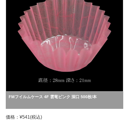
FMフイルムケース 4F 雲竜ピンク 深口 500枚/本
価格：¥541(税込)