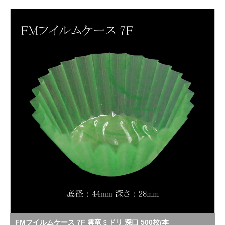
FMフイルムケース 7F 雲竜ミドリ 深口 500枚/本