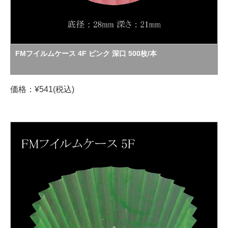
FMフイルムケース 4F ピンク 深口 500枚/本
価格：¥541(税込)