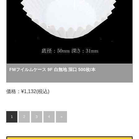
FMフイルムケース 9F 白無地 深口 500枚/本
価格：¥1,132(税込)
1
2
3
4
»