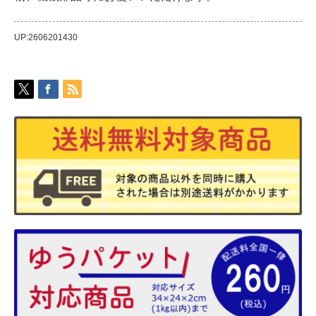
UP:2606201430