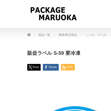
Home
商品一覧
事務/商店用品
シール・ラベル
販促ラベル S-59 要冷凍
Post
Share
RSS