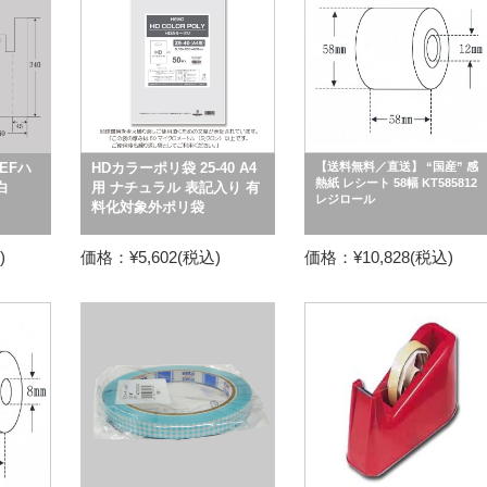
EFハ
HDカラーポリ袋 25-40 A4
【送料無料／直送】 “国産” 感
熱紙 レシート 58幅 KT585812
白
用 ナチュラル 表記入り 有
レジロール
料化対象外ポリ袋
)
価格：¥5,602(税込)
価格：¥10,828(税込)