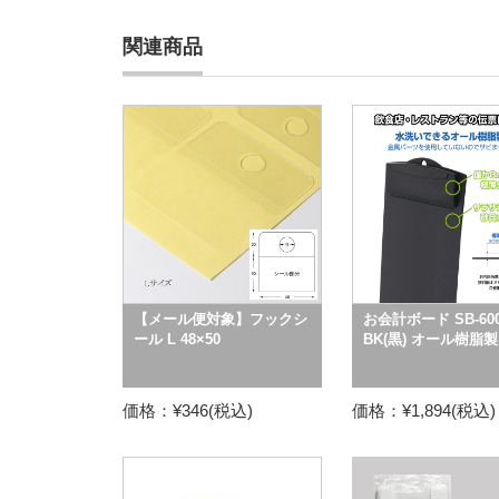
関連商品
【メール便対象】フックシ
お会計ボード SB-600
ール L 48×50
BK(黒) オール樹脂製
価格：¥346(税込)
価格：¥1,894(税込)