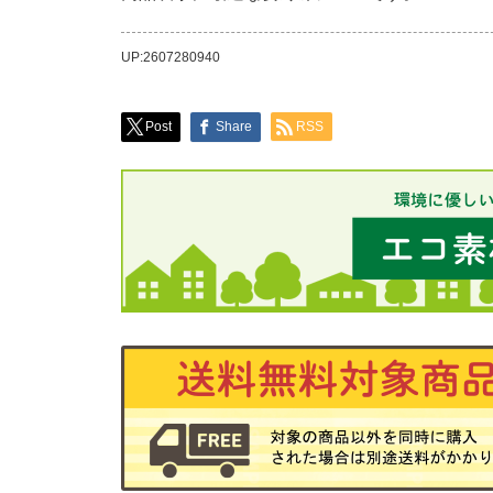
UP:2607280940
Post
Share
RSS