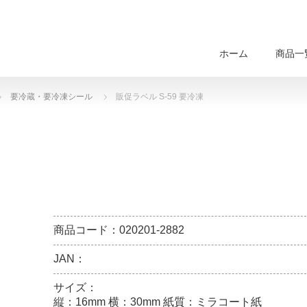
ホーム
商品一
要冷蔵・要冷凍シール
販促ラベル S-59 要冷凍
商品コード：020201-2882
JAN：
サイズ：
縦：16mm 横：30mm 紙質：ミラコート紙