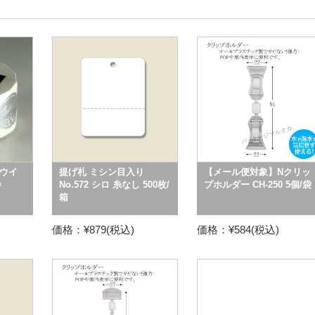
ウイ
提げ札 ミシン目入り
【メール便対象】Nクリッ
巻
No.572 シロ 糸なし 500枚/
プホルダー CH-250 5個/袋
箱
価格：¥879(税込)
価格：¥584(税込)