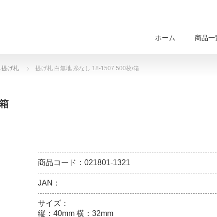
ホーム
商品一
し提げ札
提げ札 白無地 糸なし 18-1507 500枚/箱
/箱
商品コード：021801-1321
JAN：
サイズ：
縦：40mm 横：32mm