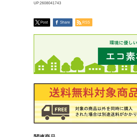
UP:2608041743
Post
Share
RSS