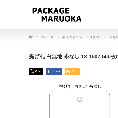
Home
商品一覧
事務/商店用品
提げ札
糸無
提げ札 白無地 糸なし 18-1507 500枚
Post
Share
RSS