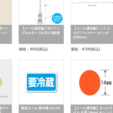
字シー
【メール便対象】Nクリッ
【メール便対象】ヘイコｰ
ナンバ
プホルダー CH-221 5個/袋
タグファスナー 9インチ
(230mm)
価格：¥933(税込)
価格：¥709(税込)
促ラベ
販促ラベル 要冷蔵 SA-141
【メール便対象】タックラ
2
ベル 丸型 14mm オレンジ