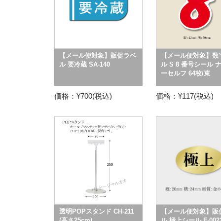
【メール便対象】販促ラベ
【メール便対象】数
ル 要冷蔵 SA-140
ル S 8 番号シール 
ーセルフ 64枚/束
価格：¥700(税込)
価格：¥117(税込)
透明POPスタンド CH-211
【メール便対象】販
(高さ25cm)
ル 極上シール F-002