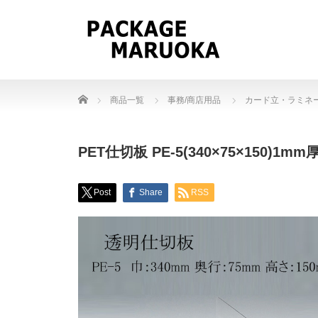
Home
商品一覧
事務/商店用品
カード立・ラミネ
PET仕切板 PE-5(340×75×150)1mm
Post
Share
RSS