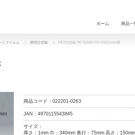
ホーム
商品一
ートフイルム
透明仕切板
PET仕切板 PE-5(340×75×150)1mm厚
厚
商品コード：022201-0263
JAN：4970115543845
サイズ：
厚さ：1mm 巾：340mm 奥行：75mm 高さ：150m