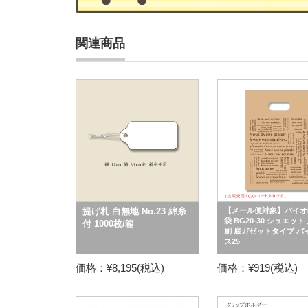
関連商品
提げ札 白無地 No.23 綿糸
【メール便対象】バイオ
袋 BG20-30 シュエット
付 1000枚/箱
刷 底ガゼットタイプ バ
ス25
価格：¥8,195(税込)
価格：¥919(税込)