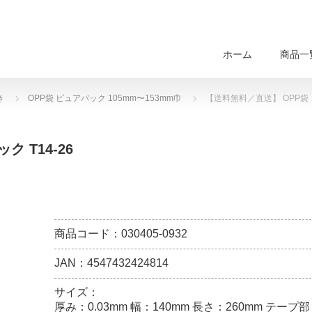
ホーム
商品一
き
OPP袋 ピュアパック 105mm〜153mm巾
【送料無料／直送】 OPP袋 ピ
 T14-26
商品コード：030405-0932
JAN：4547432424814
サイズ：
厚み：0.03mm 幅：140mm 長さ：260mm テープ部