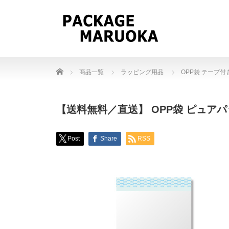
Home
商品一覧
ラッピング用品
OPP袋 テープ付
【送料無料／直送】 OPP袋 ピュアパック
Post
Share
RSS