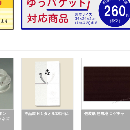
ボン
洋品箱 H-1 タオル1本用仏
包装紙 筋無地 コゲチャ
0 ネズ