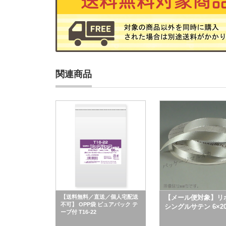
関連商品
【送料無料／直送／個人宅配送
【メール便対象】リ
不可】 OPP袋 ピュアパック テ
シングルサテン 6×2
ープ付 T16-22