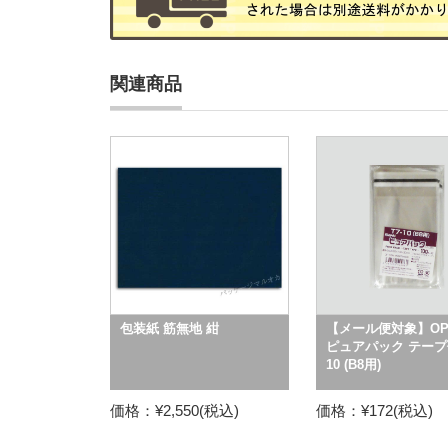
関連商品
包装紙 筋無地 紺
【メール便対象】OP
ピュアパック テープ付
10 (B8用)
価格：¥2,550(税込)
価格：¥172(税込)