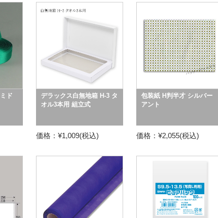
 ミド
デラックス白無地箱 H-3 タ
包装紙 H判半才 シルバー
オル3本用 組立式
アント
価格：¥1,009(税込)
価格：¥2,055(税込)