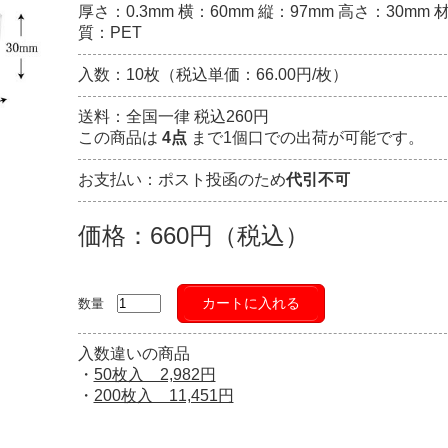
厚さ：0.3mm 横：60mm 縦：97mm 高さ：30mm 
質：PET
入数：10枚（税込単価：66.00円/枚）
送料：全国一律 税込260円
この商品は
4点
まで1個口での出荷が可能です。
お支払い：ポスト投函のため
代引不可
価格：660円（税込）
カートに入れる
数量
入数違いの商品
・
50枚入 2,982円
・
200枚入 11,451円