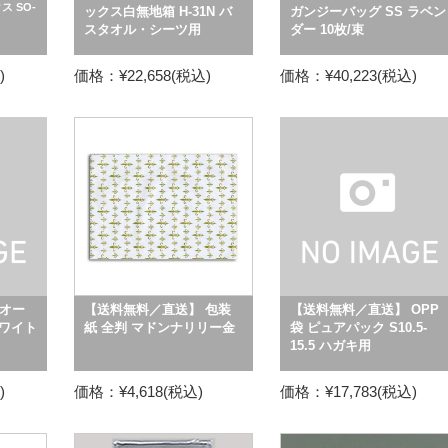
 SO-
ックス白無地箱 H-31N バ
ガンジーバッグ SS ラベン
スタオル・シーツ用
ダー 10枚/束
)
価格：¥22,658(税込)
価格：¥40,223(税込)
オー
【送料無料／直送】 包装
【送料無料／直送】 OPP
ホワイト
紙 全判 マドンナリリー金
袋 ピュアパック S10.5-
15.5 ハガキ用
)
価格：¥4,618(税込)
価格：¥17,783(税込)