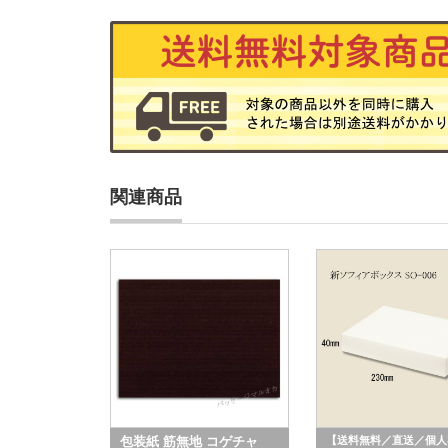
関連商品
包装紙 筋無地 コゲチャ
【送料無料／直送／個人