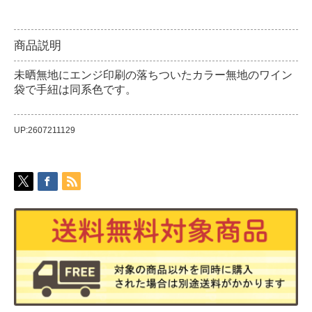
商品説明
未晒無地にエンジ印刷の落ちついたカラー無地のワイン
袋で手紐は同系色です。
UP:2607211129