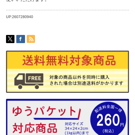
UP:2607280940