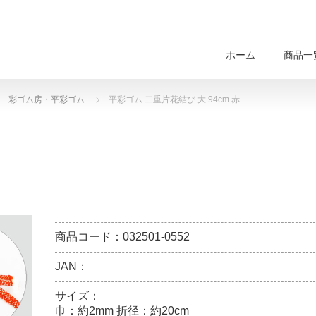
ホーム
商品一
彩ゴム房・平彩ゴム
平彩ゴム 二重片花結び 大 94cm 赤
商品コード：032501-0552
JAN：
サイズ：
巾：約2mm 折径：約20cm