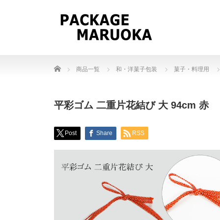
Home
商品一覧
和・洋菓子包装
菓子・料理用
平彩ゴム 二重片花結び 大 94cm 赤
Post
Share
RSS