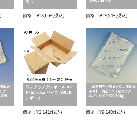
225×70×305
なし
)
価格：¥13,068(税込)
価格：¥19,948(税込)
宅配送
ワンタッチダンボール A4
【送料無料／直送／個人宅配送
フジクー
不可】 “国産” 保冷剤フジクー
用-65 60cmサイズ 宅配ダ
不織布
ルパック CP-500(500g)
ンボール
価格：¥2,141(税込)
価格：¥8,140(税込)