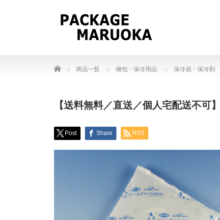
Home
商品一覧
梱包・保冷用品
保冷袋・保冷剤
【送料無料／直送／個人宅配送不可】 “国
Post
Share
RSS