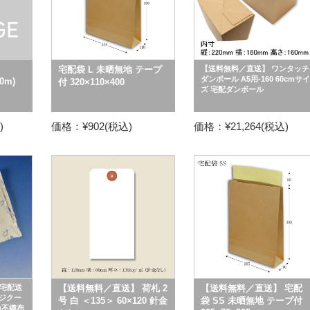
宅配袋 L 未晒無地 テープ
【送料無料／直送】 ワンタッチ
ダンボール A5用-160 60cmサイ
0m)
付 320×110×400
ズ 宅配ダンボール
)
価格：¥902(税込)
価格：¥21,264(税込)
宅配送
【送料無料／直送】 荷札 2
【送料無料／直送】 宅配
フジクー
号 白 ＜135＞ 60×120 針金
袋 SS 未晒無地 テープ付
g)不織布