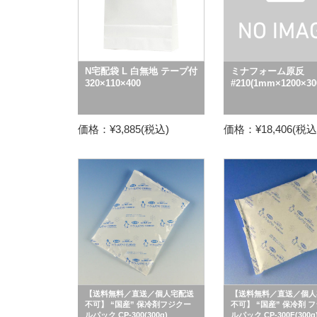
N宅配袋 L 白無地 テープ付
ミナフォーム原反
320×110×400
#210(1mm×1200×30
価格：¥3,885(税込)
価格：¥18,406(税込
【送料無料／直送／個人宅配送
【送料無料／直送／個人
不可】 “国産” 保冷剤フジクー
不可】 “国産” 保冷剤 
ルパック CP-300(300g)
ルパック CP-300F(300