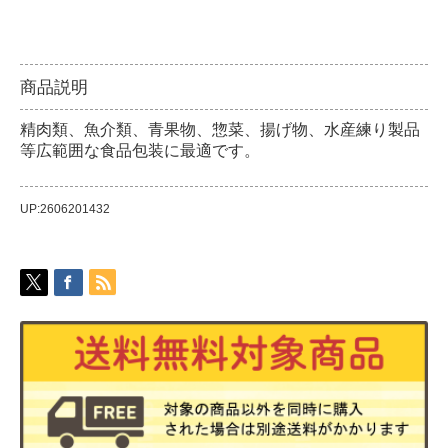
商品説明
精肉類、魚介類、青果物、惣菜、揚げ物、水産練り製品
等広範囲な食品包装に最適です。
UP:2606201432