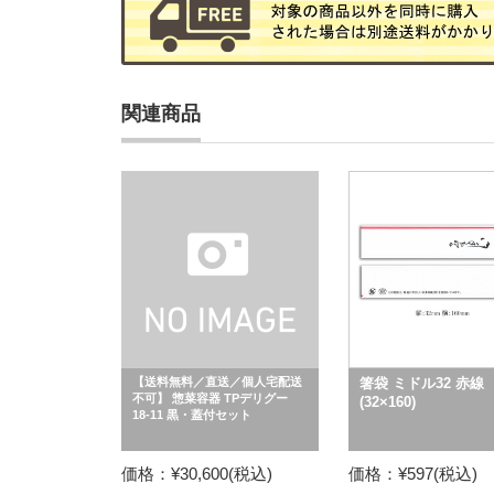
関連商品
【送料無料／直送／個人宅配送
箸袋 ミドル32 赤線
不可】 惣菜容器 TPデリグー
(32×160)
18-11 黒・蓋付セット
価格：¥30,600(税込)
価格：¥597(税込)