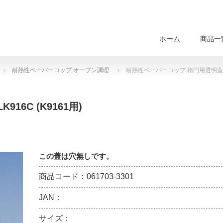
ホーム
商品一
耐熱性ペーパーコップ オーブン調理
耐熱性ペーパーコップ 楕円用透明蓋 LK9
6C (K9161用)
この蓋は穴無しです。
商品コード：061703-3301
JAN：
サイズ：