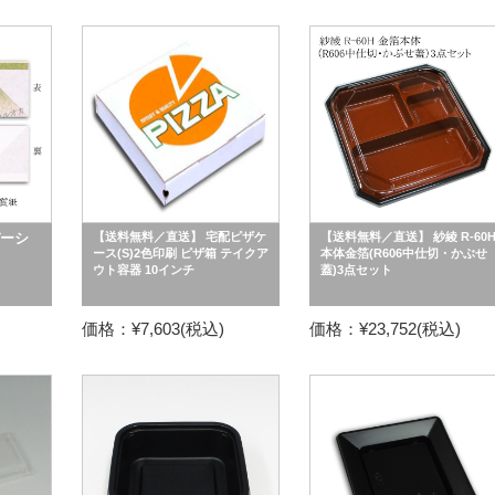
デーシ
【送料無料／直送】 宅配ピザケ
【送料無料／直送】 紗綾 R-60
ース(S)2色印刷 ピザ箱 テイクア
本体金箔(R606中仕切・かぶせ
ウト容器 10インチ
蓋)3点セット
価格：¥7,603(税込)
価格：¥23,752(税込)