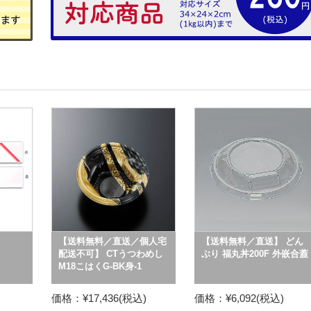
【送料無料／直送／個人宅
【送料無料／直送】 どん
配送不可】 CTうつわめし
ぶり 福丸丼200F 外嵌合蓋
M18こはくG-BK身-1
価格：¥17,436(税込)
価格：¥6,092(税込)