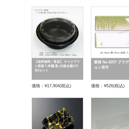
【送料無料／直送】 テイクアウ
箸袋 No.6057 グラ
ト容器 T-丼麺 黒 (内嵌合蓋U穴
ョン若竹
付)セット
価格：¥17,904(税込)
価格：¥526(税込)