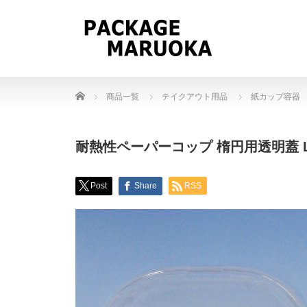
Home
商品一覧
テイクアウト用品
紙カップ容器
耐熱性ペーパーコップ 楕円用透明蓋 LK91
Post
Share
RSS