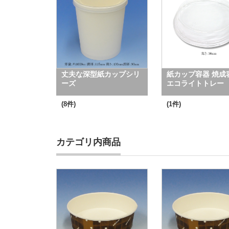
丈夫な深型紙カップシリ
紙カップ容器 焼成
ーズ
エコライトトレー
(8件)
(1件)
カテゴリ内商品