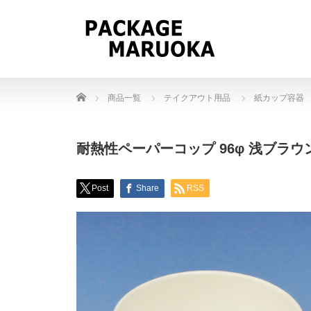
Home
商品一覧
テイクアウト用品
紙カップ容器
耐熱性ペーパーコップ 96φ 浅ブラウン 
Post
Share
RSS