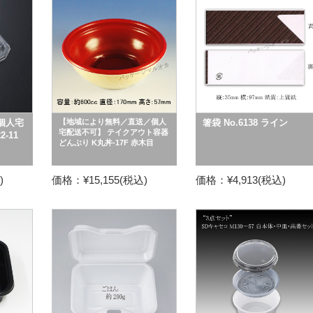
個人宅
【地域により無料／直送／個人
箸袋 No.6138 ライン
宅配送不可】 テイクアウト容器
-11
どんぶり K丸丼-17F 赤木目
)
価格：¥15,155(税込)
価格：¥4,913(税込)