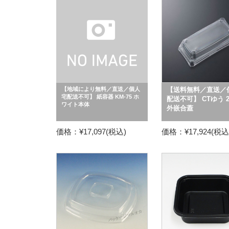
【地域により無料／直送／個人
【送料無料／直送／
宅配送不可】 紙容器 KM-75 ホ
配送不可】 CTゆう 22
ワイト本体
外嵌合蓋
価格：¥17,097(税込)
価格：¥17,924(税込