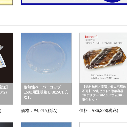
直送】
耐熱性ペーパーコップ
【送料無料／直送／個人宅配送
不可】 “2点セット” 惣菜容器
ア27
150φ用透明蓋 LK815C1 穴
TPデリグー 20-13 バウムBR・
なし
蓋付セット
)
価格：¥4,247(税込)
価格：¥36,328(税込)