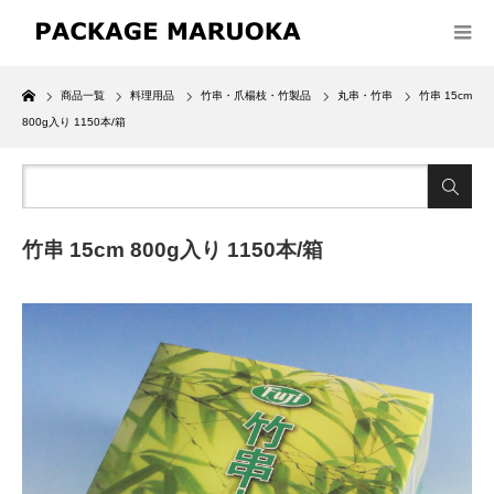
Home
商品一覧
料理用品
竹串・爪楊枝・竹製品
丸串・竹串
竹串 15cm
800g入り 1150本/箱
竹串 15cm 800g入り 1150本/箱