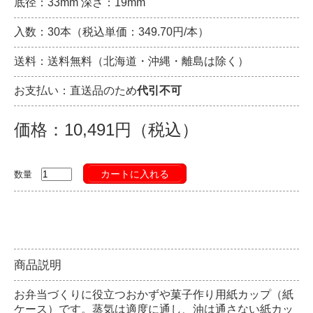
底径：33mm 深さ：19mm
入数：30本（税込単価：349.70円/本）
送料：送料無料（北海道・沖縄・離島は除く）
お支払い：直送品のため
代引不可
価格：10,491円（税込）
カートに入れる
数量
商品説明
お弁当づくりに役立つおかずや菓子作り用紙カップ（紙
ケース）です。蒸気は適度に通し、油は通さない紙カッ