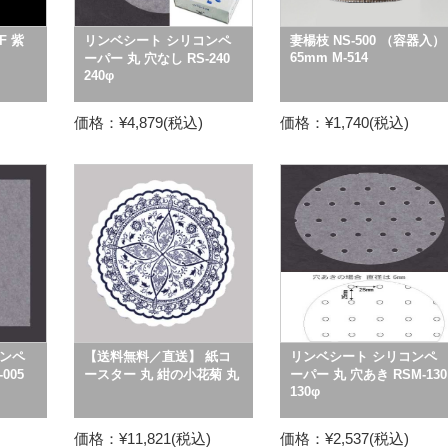
F 紫
リンベシート シリコンペ
妻楊枝 NS-500 （容器入）
65mm M-514
ーパー 丸 穴なし RS-240
240φ
価格：¥4,879(税込)
価格：¥1,740(税込)
ンペ
【送料無料／直送】 紙コ
リンベシート シリコンペ
005
ースター 丸 紺の小花菊 丸
ーパー 丸 穴あき RSM-130
130φ
価格：¥11,821(税込)
価格：¥2,537(税込)