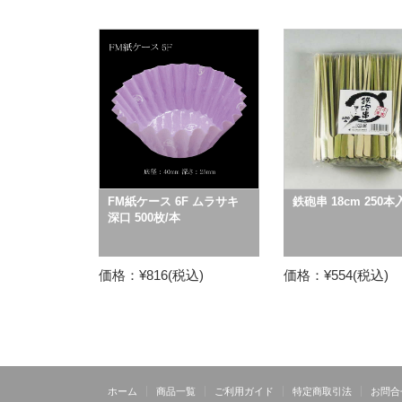
FM紙ケース 6F ムラサキ
鉄砲串 18cm 250本
深口 500枚/本
価格：¥816(税込)
価格：¥554(税込)
ホーム
商品一覧
ご利用ガイド
特定商取引法
お問合