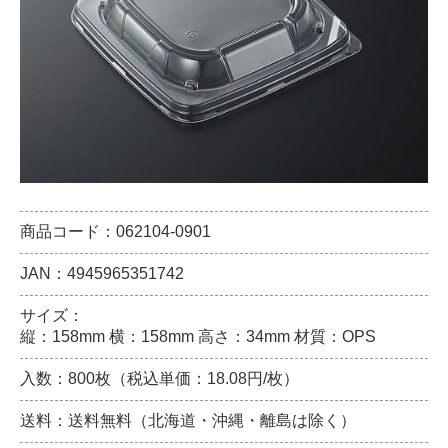
商品コード：062104-0901
JAN：4945965351742
サイズ：
縦：158mm 横：158mm 高さ：34mm 材質：OPS
入数：800枚（税込単価：18.08円/枚）
送料：送料無料（北海道・沖縄・離島は除く）