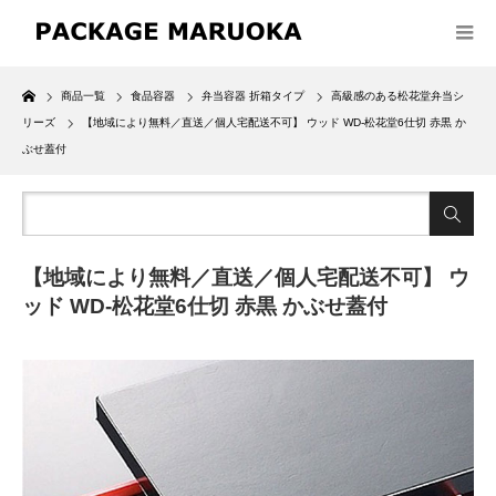
Home
商品一覧
食品容器
弁当容器 折箱タイプ
高級感のある松花堂弁当シ
リーズ
【地域により無料／直送／個人宅配送不可】 ウッド WD-松花堂6仕切 赤黒 か
ぶせ蓋付
【地域により無料／直送／個人宅配送不可】 ウ
ッド WD-松花堂6仕切 赤黒 かぶせ蓋付