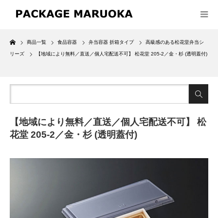
Home
商品一覧
食品容器
弁当容器 折箱タイプ
高級感のある松花堂弁当シ
リーズ
【地域により無料／直送／個人宅配送不可】 松花堂 205-2／金・杉 (透明蓋付)
【地域により無料／直送／個人宅配送不可】 松
花堂 205-2／金・杉 (透明蓋付)