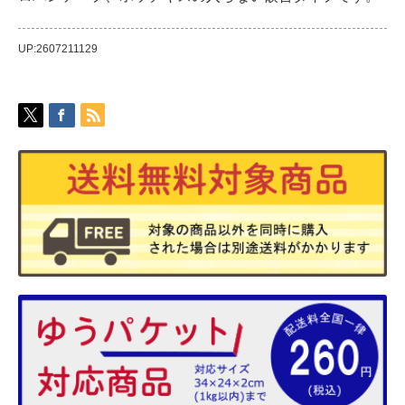
UP:2607211129