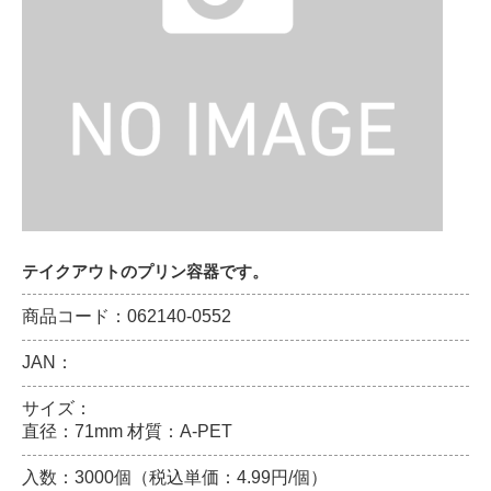
テイクアウトのプリン容器です。
商品コード：062140-0552
JAN：
サイズ：
直径：71mm 材質：A-PET
入数：3000個（税込単価：4.99円/個）