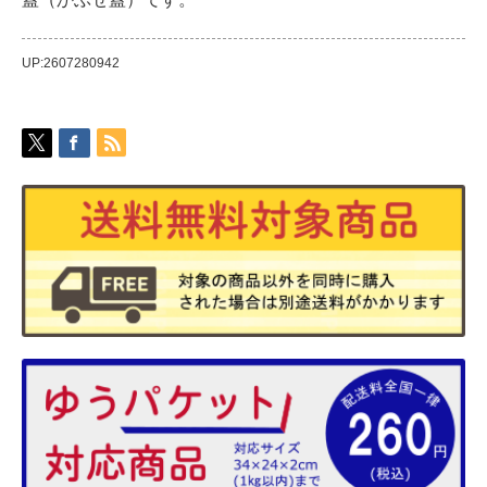
UP:2607280942