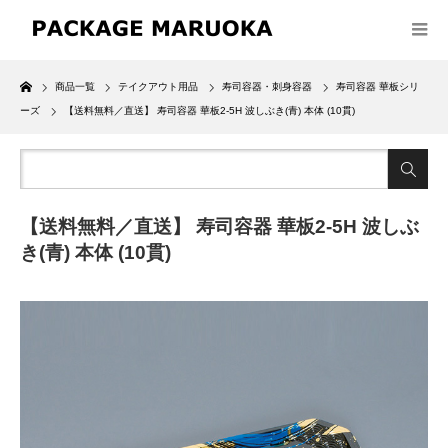
Home
商品一覧
テイクアウト用品
寿司容器・刺身容器
寿司容器 華板シリ
ーズ
【送料無料／直送】 寿司容器 華板2-5H 波しぶき(青) 本体 (10貫)
【送料無料／直送】 寿司容器 華板2-5H 波しぶ
き(青) 本体 (10貫)