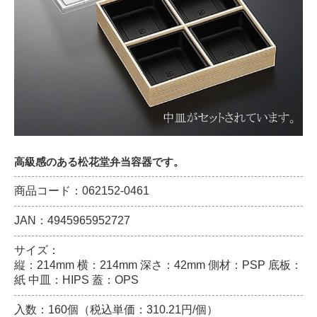
高級感のある松花堂弁当容器です。
商品コード：062152-0461
JAN：4945965952727
サイズ：
縦：214mm 横：214mm 深さ：42mm 側材：PSP 底板：
紙 中皿：HIPS 蓋：OPS
入数：160個（税込単価：310.21円/個）