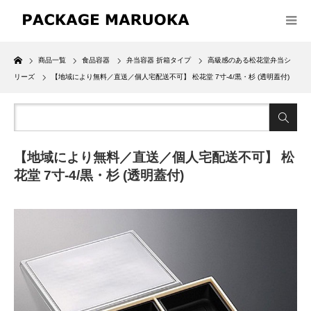
Home
商品一覧
食品容器
弁当容器 折箱タイプ
高級感のある松花堂弁当シ
リーズ
【地域により無料／直送／個人宅配送不可】 松花堂 7寸-4/黒・杉 (透明蓋付)
【地域により無料／直送／個人宅配送不可】 松
花堂 7寸-4/黒・杉 (透明蓋付)