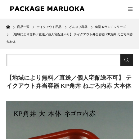
Home
商品一覧
テイクアウト用品
どんぶり容器
角型 Kランチシリーズ
【地域により無料／直送／個人宅配送不可】 テイクアウト弁当容器 KP角丼 ねごろ内赤
大本体
【地域により無料／直送／個人宅配送不可】 テ
イクアウト弁当容器 KP角丼 ねごろ内赤 大本体