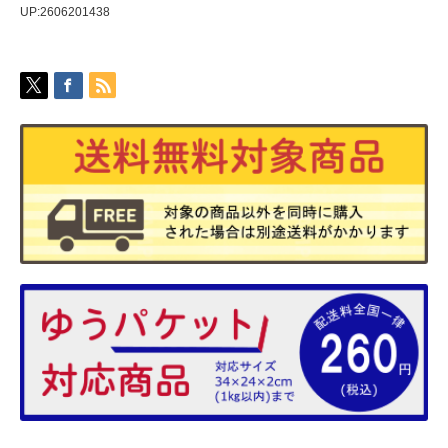
UP:2606201438