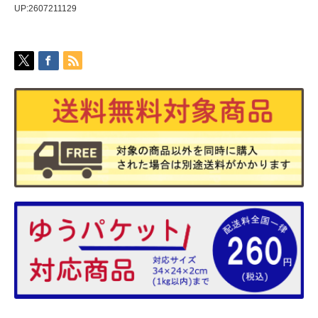
UP:2607211129