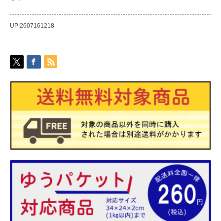
UP:2607161218