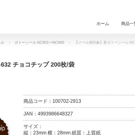
ホーム
商品一
ベル
ガトーシール NC601〜NC660
【メール便対象】新ガトーシール NC-6
32 チョコチップ 200枚/袋
商品コード：100702-2913
JAN：4993986648327
サイズ：
縦：23mm 横：28mm 紙質：上質紙