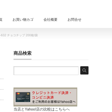
覧
お買い物カゴ
会社概要
お問合せ
32 チョコチップ 200枚/袋
商品検索
当店とYahoo!店の比較は
こちらへ