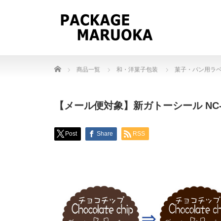
Home
商品一覧
和・洋菓子包装
菓子・パン用ラ
【メール便対象】新ガトーシール NC-6
Post
Share
RSS