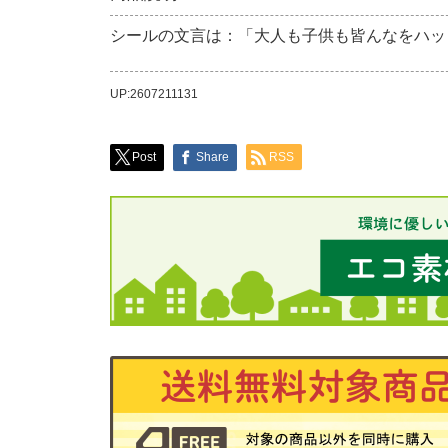
シールの文言は：「大人も子供も皆んなをハッ
UP:2607211131
Post
Share
RSS