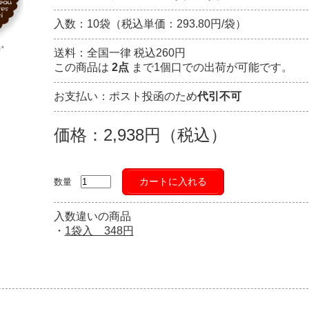
入数：10袋（税込単価：293.80円/袋）
送料：全国一律 税込260円
この商品は
2点
まで1個口での出荷が可能です。
お支払い：ポスト投函のため
代引不可
価格：2,938円（税込）
カートに入れる
数量
入数違いの商品
・
1袋入 348円