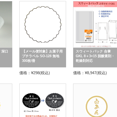
 深口
【メール便対象】お菓子用
スウィートパック 合掌
プチラベル SO-128 無地
GKL 8＋3×15 脱酸素剤・
300枚/冊
乾燥剤対応
価格：¥298(税込)
価格：¥8,947(税込)