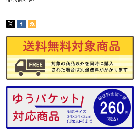
UP:2608051357