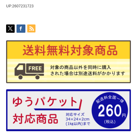
UP:2607231723